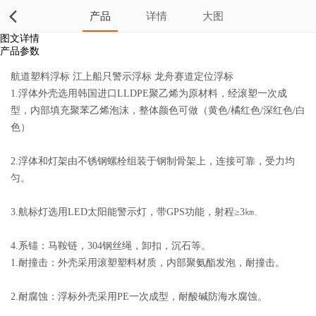
产品
详情
大图
图文详情
产品参数
航道塑料浮标 江上船只警示浮标 龙舟赛道定位浮标
1.浮体外壳选用韩国进口LLDPE聚乙烯为原材料，经滚塑一次成
型，内部填充聚苯乙烯泡沫，整体颜色可做（黄色/橘红色/深红色/白
色）
2.浮体和灯架由不锈钢螺栓组装于钢制骨架上，连接可靠，受力均
匀。
3.航标灯选用LED太阳能警示灯，带GPS功能，射程≥3㎞.
4.系锚：马鞍链，304钢丝绳，卸扣，沉石等。
1.耐撞击：外壳采用滚塑塑料材质，内部聚氨酯发泡，耐撞击。
2.耐腐蚀：浮标外壳采用PE一次成型，耐酸碱防海水腐蚀。